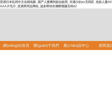
亚洲日本乱码中文在线电影_国产人妻爽到欲仙欲死_丰满少妇av无码区_色欲人妻AV
AAA片毛片_亚洲男同志网站_波多野结衣潮喷视频无码42
網(wǎng)站首頁
關(guān)于我們
產(chǎn)品中心
新聞資