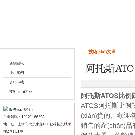
上海申思特自動化設(shè)備有限公司
技術(shù)文章
技術(shù)文章
新聞資訊
阿托斯ATOS比
成功案例
資料下載
技術(shù)文章
阿托斯ATOS比例閥 RZ
ATOS阿托斯比例閥
服務(wù)熱線：
(xiàn)貨的。
手機號碼：19121166298
銷售的產(chǎn)品有
地 址：上海市北京東路668號科技京城東
樓27樓C1室