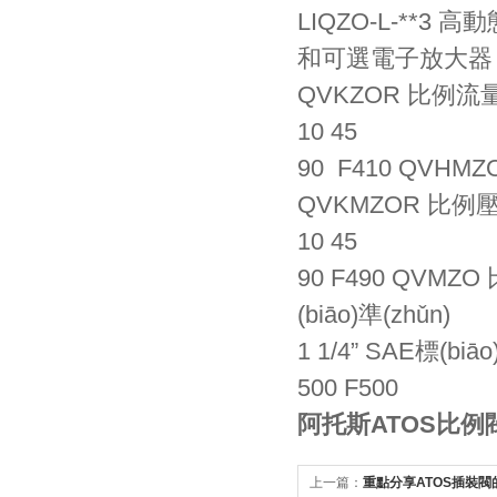
LIQZO-L-**3
高動態
和可選電子放大器
QVKZOR
比例流量控
10
45
90
F410
QVHMZ
QVKMZOR
比例壓
10
45
90
F490
QVMZO
(biāo)準(zhǔn)
1 1/4” SAE標(biāo
500
F500
阿托斯ATOS比例閥 RZ
上一篇：
重點分享ATOS插裝閥的