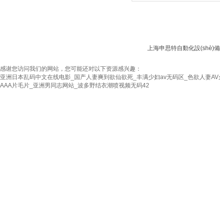
上海申思特自動化設(shè)備
感谢您访问我们的网站，您可能还对以下资源感兴趣：
亚洲日本乱码中文在线电影_国产人妻爽到欲仙欲死_丰满少妇av无码区_色欲人妻AV
AAA片毛片_亚洲男同志网站_波多野结衣潮喷视频无码42